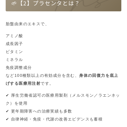
🌱【2】プラセンタとは？
胎盤由来のエキスで、
アミノ酸
成長因子
ビタミン
ミネラル
免疫調整成分
など100種類以上の有効成分を含む、
身体の回復力を底上
げする医療用注射
です。
✔ 厚生労働省認可の医療用製剤（メルスモン／ラエンネッ
ク）を使用
✔ 更年期障害への治療実績も多数
✔ 自律神経・免疫・代謝の改善エビデンスも蓄積