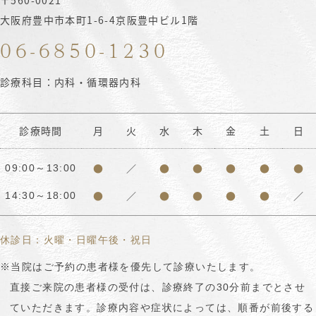
大阪府豊中市本町1-6-4京阪豊中ビル1階
06-6850-1230
診療科目：内科・循環器内科
診療時間
月
火
水
木
金
土
日
●
／
●
●
●
●
●
09:00～13:00
●
／
●
●
●
●
／
14:30～18:00
休診日：火曜・日曜午後・祝日
※当院はご予約の患者様を優先して診療いたします。
直接ご来院の患者様の受付は、診療終了の30分前までとさせ
ていただきます。診療内容や症状によっては、順番が前後する