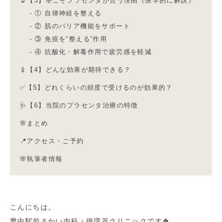
🔬【3】冬こそプラセンタが合う理由（医学的に解説）
① 自律神経を整える
② 肌のバリア機能をサポート
③ 免疫を“整える”作用
④ 抗酸化・解毒作用で疲労感を軽減
💉【4】どんな効果が期待できる？
✅【5】どれくらいの頻度で受けるのが効果的？
🩺【6】当院のプラセンタ治療の特徴
🌸まとめ
📍アクセス・ご予約
🌸執筆者情報
こんにちは。
豊中駅前さかい内科・循環器クリニックです🍀