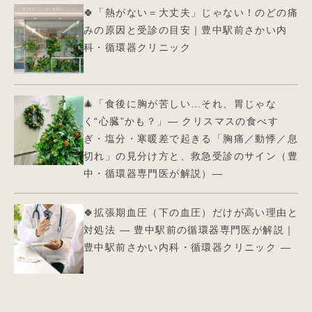
🍀「熱がない＝大丈夫」じゃない！のどの痛
みの原因と受診の目安｜豊中駅前さかい内
科・循環器クリニック
🎄「食後に胸が苦しい…それ、胃じゃな
く“心臓”かも？」― クリスマスの食べす
ぎ・塩分・寒暖差で起きる「胸痛／動悸／息
切れ」の見分け方と、救急受診のサイン（豊
中・循環器専門医が解説）—
🍀拡張期血圧（下の血圧）だけが高い理由と
対処法 ― 豊中駅前の循環器専門医が解説｜
豊中駅前さかい内科・循環器クリニック ―