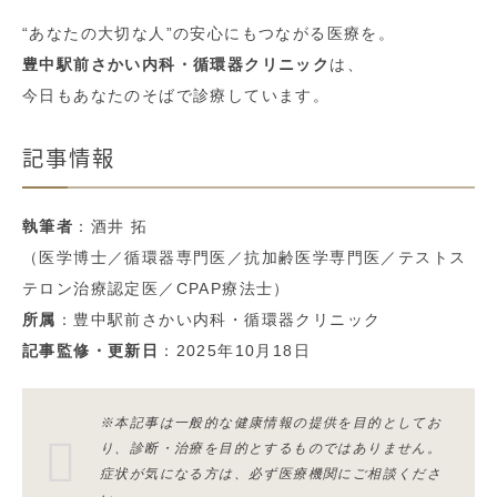
“あなたの大切な人”の安心にもつながる医療を。
豊中駅前さかい内科・循環器クリニック
は、
今日もあなたのそばで診療しています。
記事情報
執筆者
：酒井 拓
（医学博士／循環器専門医／抗加齢医学専門医／テストス
テロン治療認定医／CPAP療法士）
所属
：豊中駅前さかい内科・循環器クリニック
記事監修・更新日
：2025年10月18日
※本記事は一般的な健康情報の提供を目的としてお
り、診断・治療を目的とするものではありません。
症状が気になる方は、必ず医療機関にご相談くださ