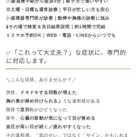
🚶‍♀️
阪急豊中駅から徒歩3分｜駅チカで通いやすい
📆
土曜・日曜も通常診療｜平日が忙しい方も安心
🩺
循環器専門医が診察｜動悸や胸痛の診断に強み
🧪
その場で検査＆当日結果説明｜約1時間で完結
📱
スマホ予約OK｜WEB・電話・LINEからいつでも
✅「これって大丈夫？」な症状に、専門的
に対応します。
＼こんな症状、ありませんか？／
突然、
ドキドキする回数が増えた
胸の奥が締め付けられる
ような違和感がある
階段で
息切れ
がひどくなった
夜中、
心臓の鼓動が気になって目が覚める
血圧が高い日が続く／疲れやすくなった
その違和感、「気のせい」ではなく「サイン」かもしれま