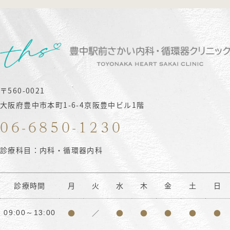
〒560-0021
大阪府豊中市本町1-6-4京阪豊中ビル1階
06-6850-1230
診療科目：内科・循環器内科
診療時間
月
火
水
木
金
土
日
●
／
●
●
●
●
●
09:00～13:00