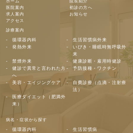
ホーム
院長紹介
医院案内
初診の方へ
求人案内
お知らせ
アクセス
診療案内
循環器内科
生活習慣病外来
発熱外来
いびき・睡眠時無呼吸外
来
禁煙外来
健康診断・雇用時健診
健診で異常と言われた方
予防接種・ワクチン
へ
美容・エイジングケア
自費診療（点滴・注射療
法）
医療ダイエット（肥満外
来）
病名・症状から探す
循環器内科
生活習慣病