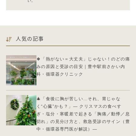
い。
人気の記事
🍀「熱がない＝大丈夫」じゃない！のどの痛
みの原因と受診の目安｜豊中駅前さかい内
科・循環器クリニック
🎄「食後に胸が苦しい…それ、胃じゃな
く“心臓”かも？」― クリスマスの食べす
ぎ・塩分・寒暖差で起きる「胸痛／動悸／息
切れ」の見分け方と、救急受診のサイン（豊
中・循環器専門医が解説）—