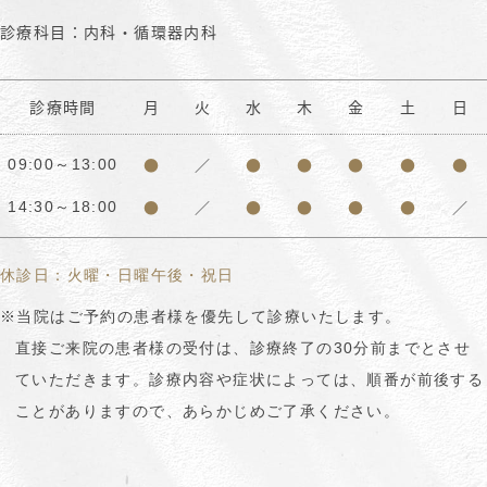
診療科目：内科・循環器内科
診療時間
月
火
水
木
金
土
日
●
／
●
●
●
●
●
09:00～13:00
●
／
●
●
●
●
／
14:30～18:00
休診日：火曜・日曜午後・祝日
※当院はご予約の患者様を優先して診療いたします。
直接ご来院の患者様の受付は、診療終了の30分前までとさせ
ていただきます。診療内容や症状によっては、順番が前後する
ことがありますので、あらかじめご了承ください。