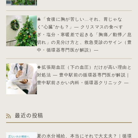
🎄「食後に胸が苦しい…それ、胃じゃな
く“心臓”かも？」― クリスマスの食べす
ぎ・塩分・寒暖差で起きる「胸痛／動悸／息
切れ」の見分け方と、救急受診のサイン（豊
中・循環器専門医が解説）—
🍀拡張期血圧（下の血圧）だけが高い理由と
対処法 ― 豊中駅前の循環器専門医が解説｜
豊中駅前さかい内科・循環器クリニック ―
最近の投稿
夏の水分補給、本当にそれで大丈夫？｜循環