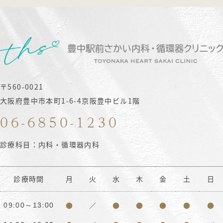
〒560-0021
大阪府豊中市本町1-6-4京阪豊中ビル1階
06-6850-1230
診療科目：内科・循環器内科
診療時間
月
火
水
木
金
土
日
●
／
●
●
●
●
●
09:00～13:00