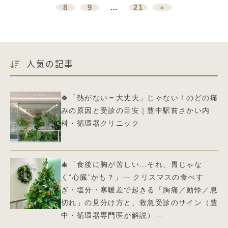
8
9
…
21
»
人気の記事
🍀「熱がない＝大丈夫」じゃない！のどの痛
みの原因と受診の目安｜豊中駅前さかい内
科・循環器クリニック
🎄「食後に胸が苦しい…それ、胃じゃな
く“心臓”かも？」― クリスマスの食べす
ぎ・塩分・寒暖差で起きる「胸痛／動悸／息
切れ」の見分け方と、救急受診のサイン（豊
中・循環器専門医が解説）—