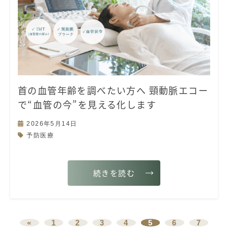
首の血管年齢を調べたい方へ 頸動脈エコー
で“血管の今”を見える化します
2026年5月14日
予防医療
続きを読む
«
1
2
3
4
5
6
7