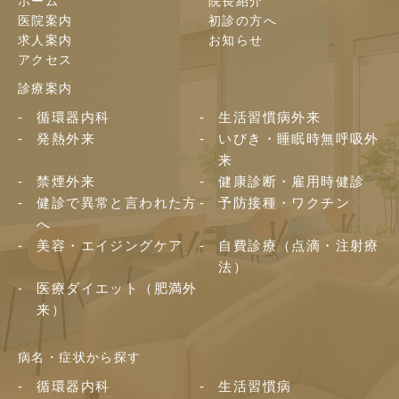
ホーム
院長紹介
医院案内
初診の方へ
求人案内
お知らせ
アクセス
診療案内
循環器内科
生活習慣病外来
発熱外来
いびき・睡眠時無呼吸外
来
禁煙外来
健康診断・雇用時健診
健診で異常と言われた方
予防接種・ワクチン
へ
美容・エイジングケア
自費診療（点滴・注射療
法）
医療ダイエット（肥満外
来）
病名・症状から探す
循環器内科
生活習慣病